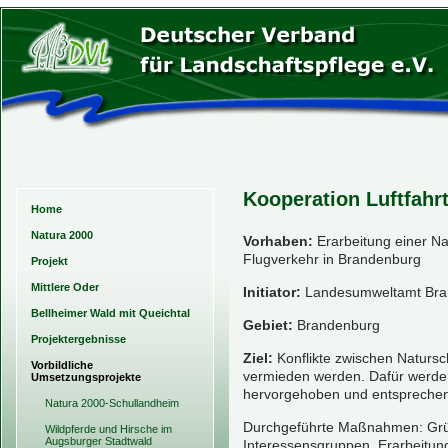
Kooperation Luftfahr
Home
Natura 2000
Vorhaben:
Erarbeitung einer Na
Flugverkehr in Brandenburg
Projekt
Mittlere Oder
Initiator:
Landesumweltamt Bra
Bellheimer Wald mit Queichtal
Gebiet:
Brandenburg
Projektergebnisse
Ziel:
Konflikte zwischen Natursch
Vorbildliche
vermieden werden. Dafür werden
Umsetzungsprojekte
hervorgehoben und entspreche
Natura 2000-Schullandheim
Durchgeführte Maßnahmen: Grün
Wildpferde und Hirsche im
Augsburger Stadtwald
Interessensgruppen, Erarbeitung