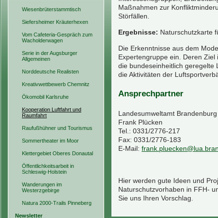
Maßnahmen zur Konfliktminderun
Wiesenbrüterstammtisch
Störfällen.
Siefersheimer Kräuterhexen
Ergebnisse:
Naturschutzkarte fü
Vom Cafeteria-Gespräch zum
Wacholderwagen
Die Erkenntnisse aus dem Modell
Serie in der Augsburger
Expertengruppe ein. Deren Ziel 
Allgemeinen
die bundeseinheitlich geregelte 
Norddeutsche Realisten
die Aktivitäten der Luftsportver
Kreativwettbewerb Chemnitz
Ansprechpartner
Ökomobil Karlsruhe
Kooperation Luftfahrt und
Landesumweltamt Brandenburg
Raumfahrt
Frank Plücken
Raufußhühner und Tourismus
Tel.: 0331/2776-217
Fax: 0331/2776-183
Sommertheater im Moor
E-Mail:
frank.pluecken@lua.bra
Klettergebiet Oberes Donautal
Öffentlichkeitsarbeit in
Schleswig-Holstein
Hier werden gute Ideen und Pro
Wanderungen im
Naturschutzvorhaben in FFH- und
Westerzgebirge
Sie uns Ihren Vorschlag.
Natura 2000-Trails Pinneberg
Newsletter