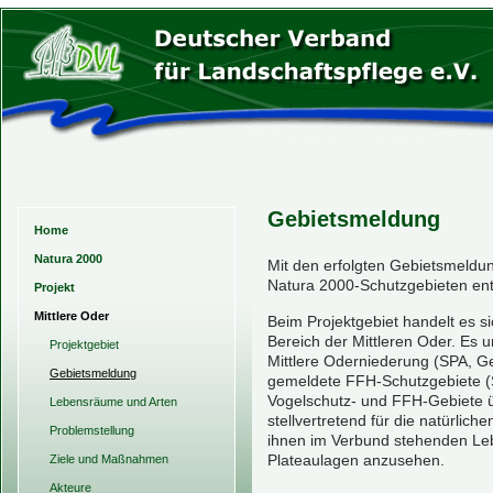
Gebietsmeldung
Home
Natura 2000
Mit den erfolgten Gebietsmeldun
Natura 2000-Schutzgebieten en
Projekt
Mittlere Oder
Beim Projektgebiet handelt es s
Bereich der Mittleren Oder. Es 
Projektgebiet
Mittlere Oderniederung (SPA, G
Gebietsmeldung
gemeldete FFH-Schutzgebiete (S
Vogelschutz- und FFH-Gebiete üb
Lebensräume und Arten
stellvertretend für die natürlic
Problemstellung
ihnen im Verbund stehenden L
Plateaulagen anzusehen.
Ziele und Maßnahmen
Akteure